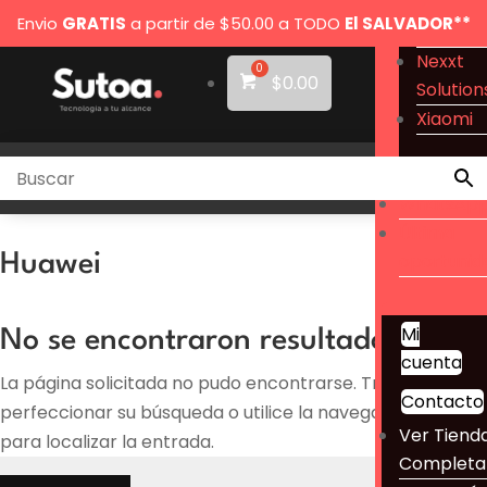
JBL
Envio
GRATIS
a partir de $50.00 a TODO
El SALVADOR**
Klip Xt
Nexxt
$
0.00
Solution
Xiaomi
Mis Pedid
Tienda
/
Smartwatch
/ Huawei
WhatsAp
Última
oportunid
Huawei
Mi
No se encontraron resultados
cuenta
La página solicitada no pudo encontrarse. Trate de
Contacto
perfeccionar su búsqueda o utilice la navegación
Ver Tiend
para localizar la entrada.
Completa