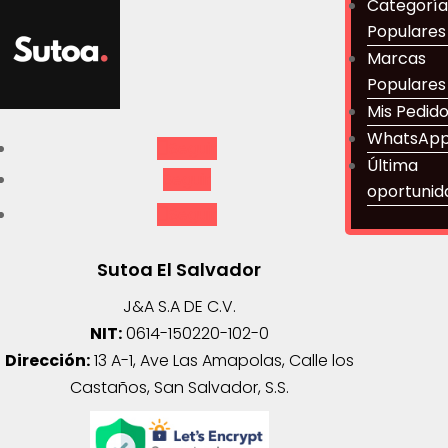
Categoría
Populares
Marcas
Populares
Mis Pedid
WhatsAp
Seguir
Última
Seguir
oportunid
Seguir
Sutoa El Salvador
J&A S.A DE C.V.
NIT:
0614-150220-102-0
Dirección:
13 A-1, Ave Las Amapolas, Calle los
Castaños, San Salvador, S.S.