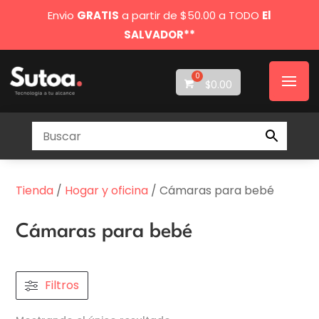
Envio
GRATIS
a partir de $50.00 a TODO
El
SALVADOR**
$
0.00
Tienda
/
Hogar y oficina
/ Cámaras para bebé
Cámaras para bebé
Filtros