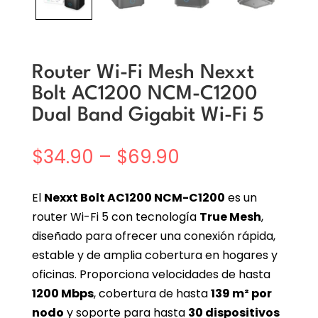
Router Wi-Fi Mesh Nexxt
Bolt AC1200 NCM-C1200
Dual Band Gigabit Wi-Fi 5
Price
$
34.90
–
$
69.90
range:
$34.90
El
Nexxt Bolt AC1200 NCM-C1200
es un
through
router Wi-Fi 5 con tecnología
True Mesh
,
$69.90
diseñado para ofrecer una conexión rápida,
estable y de amplia cobertura en hogares y
oficinas. Proporciona velocidades de hasta
1200 Mbps
, cobertura de hasta
139 m² por
nodo
y soporte para hasta
30 dispositivos