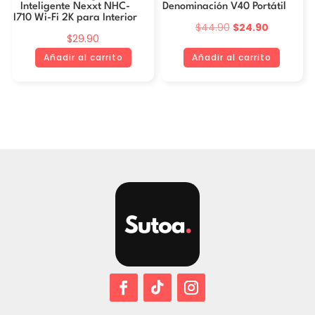
Inteligente Nexxt NHC-
Denominación V40 Portátil
I710 Wi-Fi 2K para Interior
El
El
$
44.90
$
24.90
$
29.90
precio
precio
Añadir al carrito
Añadir al carrito
original
actual
era:
es:
$44.90.
$24.90.