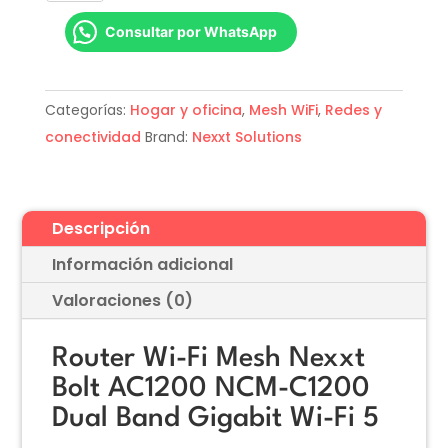
Fi
Consultar por WhatsApp
Mesh
Nexxt
Bolt
Categorías:
Hogar y oficina
,
Mesh WiFi
,
Redes y
AC1200
conectividad
Brand:
Nexxt Solutions
NCM-
C1200
Dual
Band
Descripción
Gigabit
Información adicional
Wi-
Valoraciones (0)
Fi
5
Router Wi-Fi Mesh Nexxt
cantidad
Bolt AC1200 NCM-C1200
Dual Band Gigabit Wi-Fi 5