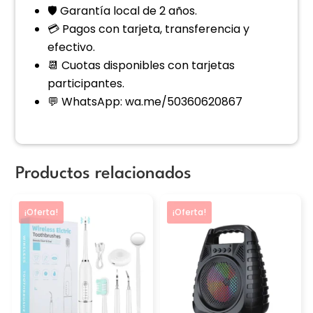
🛡️ Garantía local de 2 años.
💳 Pagos con tarjeta, transferencia y
efectivo.
📆 Cuotas disponibles con tarjetas
participantes.
💬 WhatsApp: wa.me/50360620867
Productos relacionados
Este
¡Oferta!
¡Oferta!
producto
tiene
múltiples
variantes.
Las
opciones