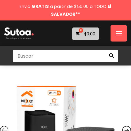
Envio
GRATIS
a partir de $50.00 a TODO
El
SALVADOR**
$
0.00