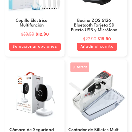
se
pueden
Cepillo Eléctrico
Bocina ZQS 6126
elegir
Multifunción
Bluetooth Tarjeta SD
en
Puerto USB y Micrófono
El
El
$
33.90
$
12.90
la
El
El
$
22.90
$
15.90
precio
precio
página
precio
precio
Seleccionar opciones
Añadir al carrito
original
actual
de
original
actual
era:
es:
producto
era:
es:
$33.90.
$12.90.
¡Oferta!
$22.90.
$15.90.
Cámara de Seguridad
Contador de Billetes Multi