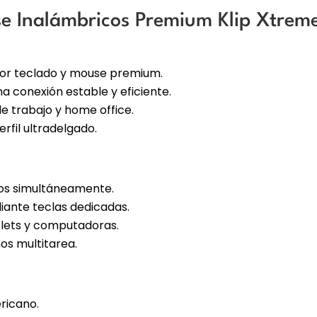
cantidad
e Inalámbricos Premium Klip Xtrem
r teclado y mouse premium.
a conexión estable y eficiente.
de trabajo y home office.
fil ultradelgado.
vos simultáneamente.
ante teclas dedicadas.
ablets y computadoras.
nos multitarea.
ricano.