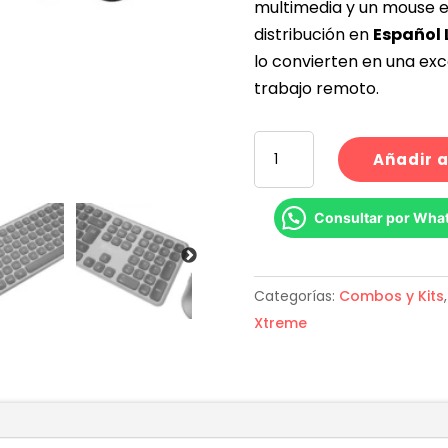
multimedia y un mouse e
distribución en
Español
lo convierten en una exc
trabajo remoto.
Combo
Añadir a
Teclado
y
Consultar por Wha
Mouse
Inalámbricos
Klip
Categorías:
Combos y Kits
Xtreme
Xtreme
Linkey
Duo
KBK-
850
Bluetooth