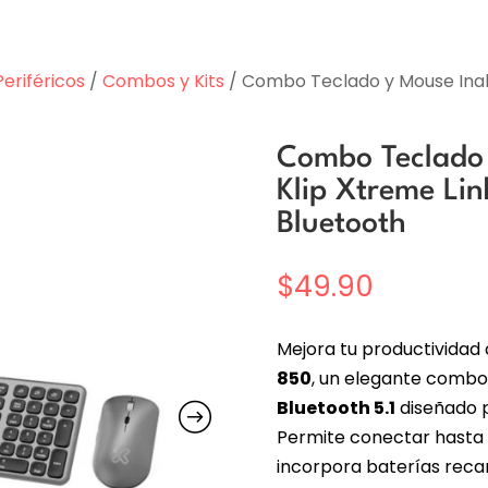
Periféricos
/
Combos y Kits
/ Combo Teclado y Mouse Inal
Combo Teclado 
Klip Xtreme Li
Bluetooth
$
49.90
Mejora tu productividad 
850
, un elegante comb
Bluetooth 5.1
diseñado p
Permite conectar hasta
incorpora baterías recar