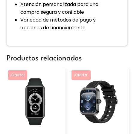
Atención personalizada para una
compra segura y confiable
Variedad de métodos de pago y
opciones de financiamiento
Productos relacionados
Este
Este
¡Oferta!
¡Oferta!
producto
producto
tiene
tiene
múltiples
múltiples
variantes.
variantes.
Las
Las
opciones
opciones
se
se
pueden
pueden