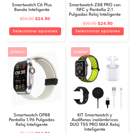
Smartwatch C6 Plus
Smartwatch Z88 PRO con
elegir
elegir
Banda Inteligente
NFC y Pantalla 2.1
en
en
Pulgadas Reloj Inteligente
El
El
$
34.90
$
24.90
la
la
El
El
$
39.90
$
24.90
precio
precio
página
página
precio
precio
Seleccionar opciones
Seleccionar opciones
original
actual
de
de
original
actual
era:
es:
producto
producto
era:
es:
Este
Este
$34.90.
$24.90.
¡Oferta!
¡Oferta!
$39.90.
$24.90.
producto
producto
tiene
tiene
múltiples
múltiples
variantes.
variantes.
Las
Las
opciones
opciones
se
se
pueden
pueden
Smartwatch OP88
KIT Smartwatch y
elegir
elegir
Pantalla 1.96 Pulgadas
Audífonos inalámbricos
en
en
Reloj Inteligente
DUO T55 PRO MAX Reloj
Inteligente
la
la