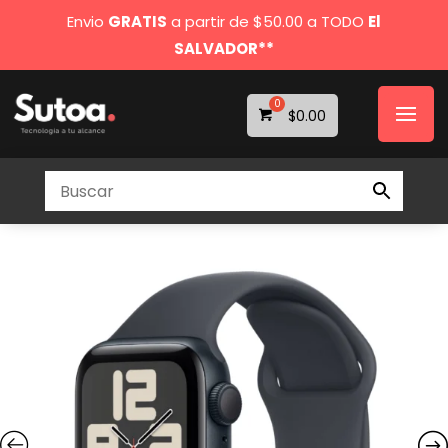
Envio
GRATIS
a partir de $50.00 a TODO
El
SALVADOR**
$
0.00