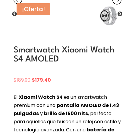
¡Oferta!
Smartwatch Xiaomi Watch
S4 AMOLED
El
El
$
189.90
$
179.40
precio
precio
original
actual
El
Xiaomi Watch S4
es un smartwatch
era:
es:
premium con una
pantalla AMOLED de 1.43
$189.90.
$179.40.
pulgadas
y
brillo de 1500 nits
, perfecto
para aquellos que buscan un reloj con estilo y
tecnología avanzada. Con una
batería de