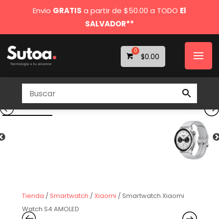
Envio
GRATIS
a partir de $50.00 a TODO
El
SALVADOR**
$
0.00
Tienda
/
Smartwatch
/
Xiaomi
/ Smartwatch Xiaomi
Watch S4 AMOLED