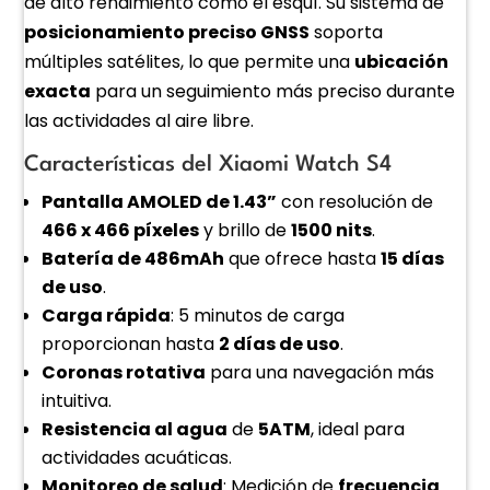
de alto rendimiento como el esquí. Su sistema de
posicionamiento preciso GNSS
soporta
múltiples satélites, lo que permite una
ubicación
exacta
para un seguimiento más preciso durante
las actividades al aire libre.
Características del Xiaomi Watch S4
Pantalla AMOLED de 1.43”
con resolución de
466 x 466 píxeles
y brillo de
1500 nits
.
Batería de 486mAh
que ofrece hasta
15 días
de uso
.
Carga rápida
: 5 minutos de carga
proporcionan hasta
2 días de uso
.
Coronas rotativa
para una navegación más
intuitiva.
Resistencia al agua
de
5ATM
, ideal para
actividades acuáticas.
Monitoreo de salud
: Medición de
frecuencia