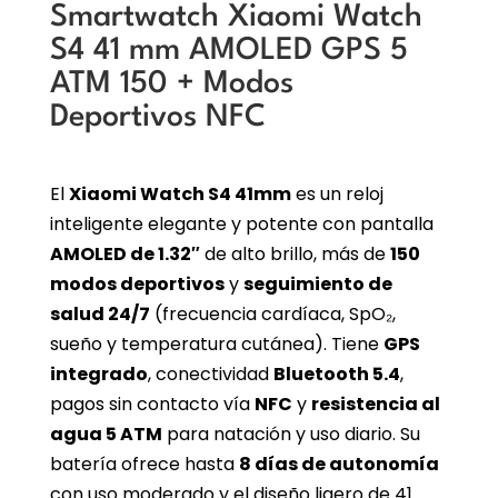
Smartwatch Xiaomi Watch
S4 41 mm AMOLED GPS 5
ATM 150 + Modos
Deportivos NFC
El
Xiaomi Watch S4 41mm
es un reloj
inteligente elegante y potente con pantalla
AMOLED de 1.32″
de alto brillo, más de
150
modos deportivos
y
seguimiento de
salud 24/7
(frecuencia cardíaca, SpO₂,
sueño y temperatura cutánea). Tiene
GPS
integrado
, conectividad
Bluetooth 5.4
,
pagos sin contacto vía
NFC
y
resistencia al
agua 5 ATM
para natación y uso diario. Su
batería ofrece hasta
8 días de autonomía
con uso moderado y el diseño ligero de 41