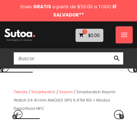
Envio
GRATIS
a partir de $50.00 a TODO
El
SALVADOR**
$
0.00
Tienda
/
Smartwatch
/
Xiaomi
/ Smartwatch Xiaomi
Watch S4 41 mm AMOLED GPS 5 ATM 150 + Modos
Deportivos NFC